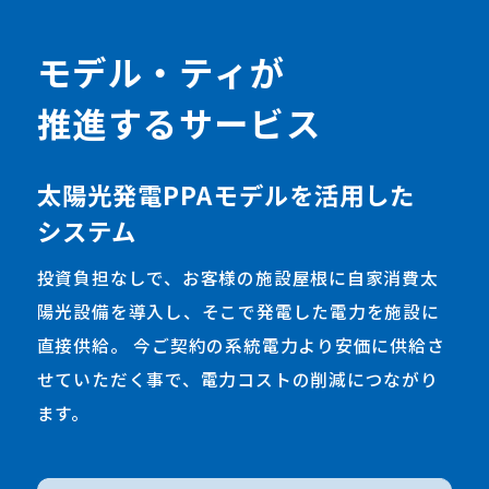
モ
デ
ル
・
テ
ィ
が
推
進
す
る
サ
ー
ビ
ス
太陽光発電PPAモデルを活用した
システム
投資負担なしで、お客様の施設屋根に自家消費太
陽光設備を導入し、そこで発電した電力を施設に
直接供給。 今ご契約の系統電力より安価に供給さ
せていただく事で、電力コストの削減につながり
ます。