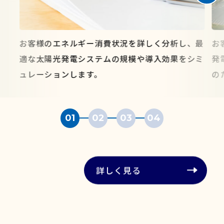
お客様のエネルギー消費状況を詳しく分析し、最
お
適な太陽光発電システムの規模や導入効果をシミ
発
ュレーションします。
の
01
02
03
04
詳しく見る