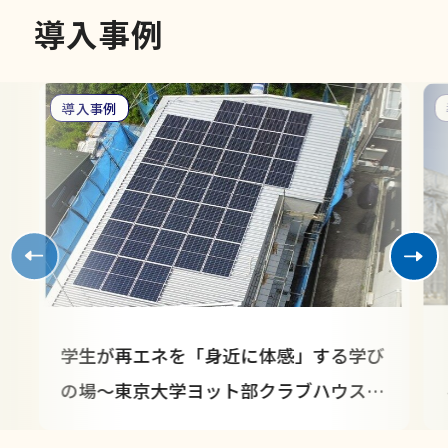
導
入
事
例
導入事例
学生が再エネを「身近に体感」する学び
の場～東京大学ヨット部クラブハウス
「HASHIMOTO HOUSE」での太陽光発