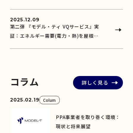
の交流を深め、再生可能エネルギー分野
への理解促進と持続可能な活動基盤づく
2025.12.09
りを支援～
第二弾 『モデル・ティ VQサービス』実
証：エネルギー需要(電力・熱)を屋根上
太陽光から完全自給、昼夜を通じてカー
ボンフリーを実現
コ
ラ
ム
詳しく見る
2025.02.19
Colum
PPA事業者を取り巻く環境：
現状と将来展望