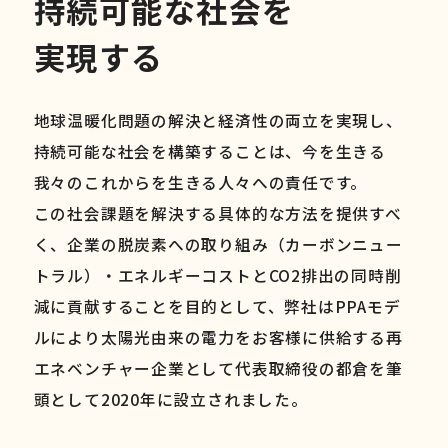
持
続
可
能
な
社
会
を
実
現
す
る
地球温暖化問題の解決と経済性の両立を実現し、
持続可能な社会を構築することは、今を生きる
我々のこれからを生きる人々への責任です。
この社会課題を解決する具体的な方法を提供すべ
く、企業の脱炭素への取り組み（カーボンニュー
トラル）・エネルギーコストとCO2排出の同時削
減に貢献することを目的として、弊社はPPAモデ
ルにより太陽光由来の電力をお客様に供給する再
エネベンチャー企業として代表取締役の都倉を筆
頭として2020年に設立されました。