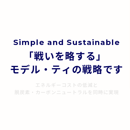
S
i
m
p
l
e
a
n
d
S
u
s
t
a
i
n
a
b
l
e
「
戦
い
を
略
す
る
」
モ
デ
ル
・
テ
ィ
の
戦
略
で
す
エネルギーコストの低減と
脱炭素・カーボンニュートラルを同時に実現