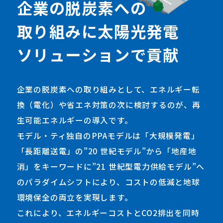
企
業
の
脱
炭
素
へ
の
取
り
組
み
に
太
陽
光
発
電
ソ
リ
ュ
ー
シ
ョ
ン
で
貢
献
企業の脱炭素への取り組みとして、エネルギー転
換（電化）や省エネ対策の次に検討するのが、再
生可能エネルギーの導入です。
モデル・ティ独自のPPAモデルは「大規模発電」
「長距離送電」の”20 世紀モデル”から「地産地
消」をキーワードに”21 世紀型電力供給モデル”へ
のパラダイムシフトにより、コストの低減と地球
環境保全の両立を実現します。
これにより、エネルギーコストとCO2排出を同時