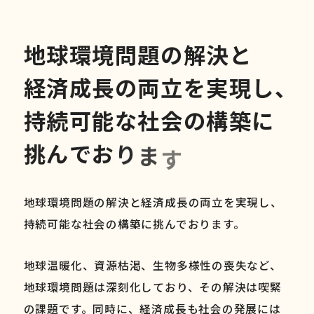
地
球
環
境
問
題
の
解
決
と
経
済
成
長
の
両
立
を
実
現
し
、
持
続
可
能
な
社
会
の
構
築
に
挑
ん
で
お
り
ま
す
地球環境問題の解決と経済成長の両立を実現し、
持続可能な社会の構築に挑んでおります。
地球温暖化、資源枯渇、生物多様性の喪失など、
地球環境問題は深刻化しており、その解決は喫緊
の課題です。同時に、経済成長も社会の発展には