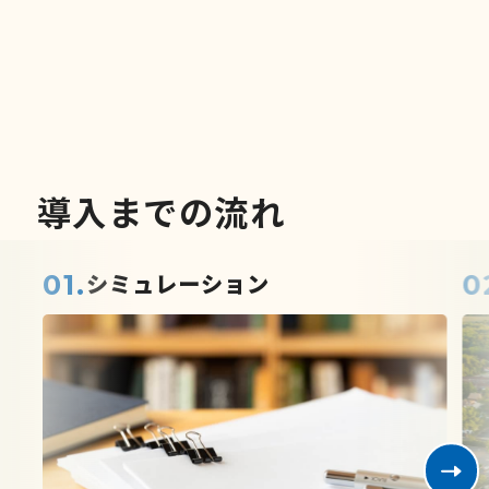
電実績をご紹介～
他の導入事例を見る
導
入
ま
で
の
流
れ
01.
0
シミュレーション