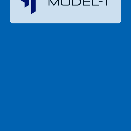
導入によるメリット
電気料金を削減
初期費用ゼロ＆
メンテナンス・フリー