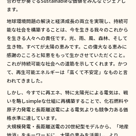
合わせが奏でるSustainableな価値をみんなでシェアし
ます。
地球環境問題の解決と経済成長の両立を実現し、持続可
能な社会を構築することは、今を生きる我々のこれから
を生きる人々への責任です。光、雨、風、森林、そして
生き物。すべてが太陽の恵みです。この偉大なる恵みに
感謝のこころと知恵をもって生かさせていただくこと。
これが持続可能な社会への道筋を示してくれます。かつ
て、再生可能エネルギーは「高くて不安定」なものと言
われてきました。
しかし、今すでに再エネ、特に太陽光による電気は、戦
いを略しsimpleな仕組に再構築することで、化石燃料や
原子力発電と長距離送電による電気よりも競争力ある価
格水準に達しています。
大規模発電・長距離送電の20世紀型モデルから、「地産
地消」をキーワードに、太陽の恵みを活用し、より