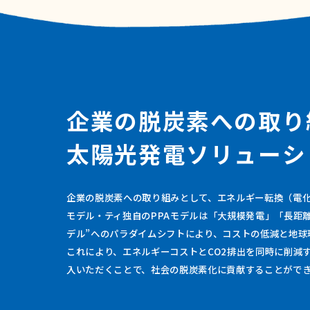
企
業
の
脱
炭
素
へ
の
取
り
太
陽
光
発
電
ソ
リ
ュ
ー
シ
企業の脱炭素への取り組みとして、エネルギー転換（電
モデル・ティ独自のPPAモデルは「大規模発電」「長距離
デル”へのパラダイムシフトにより、コストの低減と地球
これにより、エネルギーコストとCO2排出を同時に削減
入いただくことで、社会の脱炭素化に貢献することがで