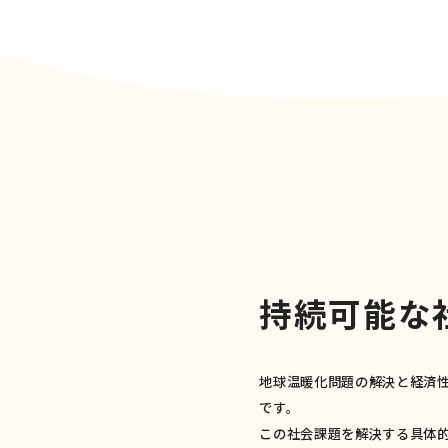
持
続
可
能
な
地球温暖化問題の解決と経済
です。
この社会課題を解決する具体的