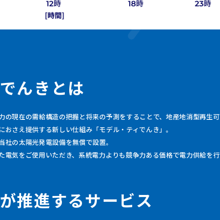
で
ん
き
と
は
力の現在の需給構造の把握と将来の予測をすることで、地産地消型再生可
におさえ提供する新しい仕組み「モデル・ティでんき」。
当社の太陽光発電設備を無償で設置。
た電気をご使用いただき、系統電力よりも競争力ある価格で電力供給を行
が
推
進
す
る
サ
ー
ビ
ス