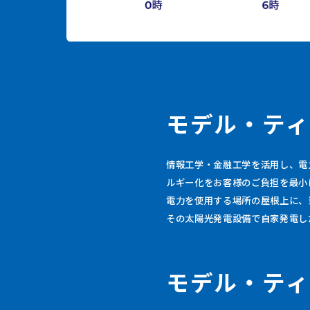
モ
デ
ル
・
テ
ィ
情報工学・金融工学を活用し、電
ルギー化をお客様のご負担を最小
電力を使用する場所の屋根上に、
その太陽光発電設備で自家発電し
モ
デ
ル
・
テ
ィ