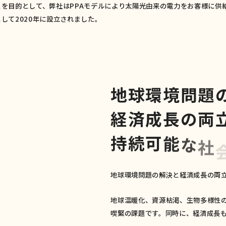
を目的として、弊社はPPAモデルにより太陽光由来の電力をお客様に供
して2020年に設立されました。
地
球
環
境
問
題
経
済
成
長
の
両
持
続
可
能
な
社
地球環境問題の解決と経済成長の両
地球温暖化、資源枯渇、生物多様性
喫緊の課題です。同時に、経済成長