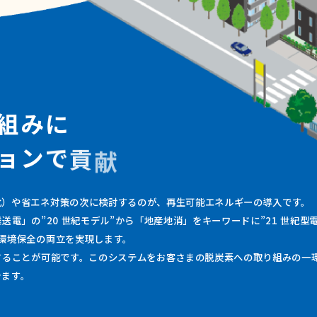
組
み
に
ョ
ン
で
貢
献
化）や省エネ対策の次に検討するのが、再生可能エネルギーの導入です。
送電」の”20 世紀モデル”から「地産地消」をキーワードに”21 世紀型
環境保全の両立を実現します。
することが可能です。このシステムをお客さまの脱炭素への取り組みの一
きます。