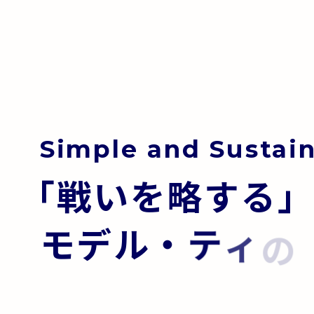
S
i
m
p
l
e
a
n
d
S
u
s
t
a
i
「
戦
い
を
略
す
る
モ
デ
ル
・
テ
ィ
の