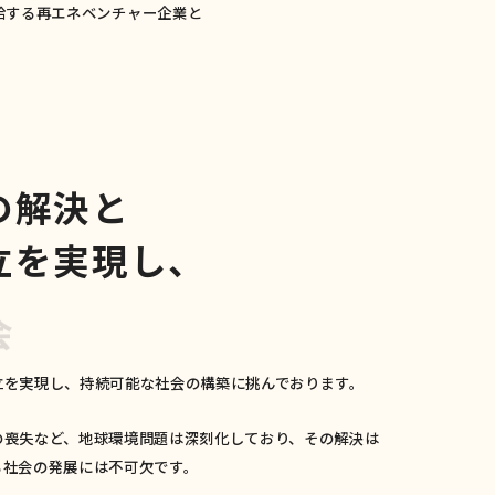
給する再エネベンチャー企業と
の
解
決
と
立
を
実
現
し
、
会
の
立を実現し、持続可能な社会の構築に挑んでおります。
の喪失など、地球環境問題は深刻化しており、その解決は
も社会の発展には不可欠です。