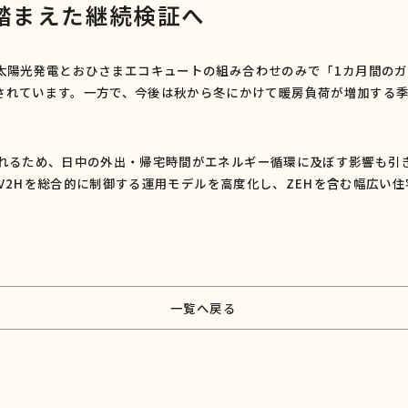
踏まえた継続検証へ
太陽光発電とおひさまエコキュートの組み合わせのみで「
1
カ月間のガ
されています。一方で、今後は秋から冬にかけて暖房負荷が増加する
れるため、日中の外出・帰宅時間がエネルギー循環に及ぼす影響も引
V2H
を総合的に制御する運用モデルを高度化し、
ZEH
を含む幅広い住
一覧へ戻る