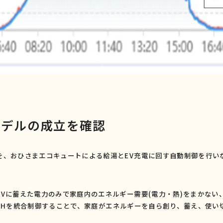
モデルの成立を確認
を、おひさまエコキュートによる給湯と
EV
充電に回す自動制御を行い
EV
に蓄えた電力のみで家庭内のエネルギー需要
(
電力・熱
)
をまかない
2H
を統合制御することで、家庭がエネルギーを自ら創り、蓄え、使い