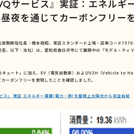
 VQサービス』実証：エネルギー
、昼夜を通じてカーボンフリー
代表取締役社長：橋本政昭、東証スタンダード上場・証券コード
7570
尚吾、以下：当社）は、愛知県春日井市にて展開中の『モデル・ティ
V
コキュート」に加え、
EV
（電気自動車）および
V2H
（
Vehicle to H
てカーボンフリーを実現したことを確認しました。
Qサービス』 実証 エネルギー需要(電力・熱)を屋根上太陽光から完全自給